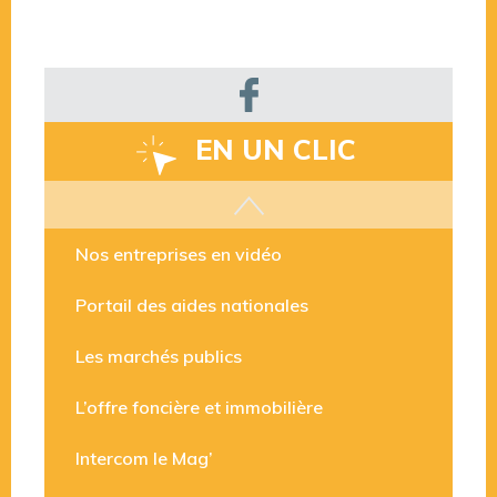
EN UN CLIC
Les aides disponibles
Nos entreprises en vidéo
Portail des aides nationales
Les marchés publics
L’offre foncière et immobilière
Intercom le Mag’