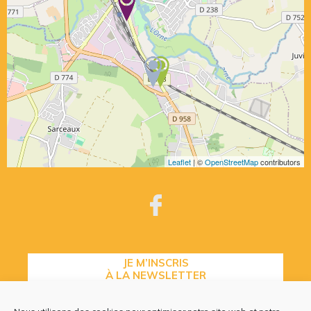
Leaflet
| ©
OpenStreetMap
contributors
JE M’INSCRIS
À LA NEWSLETTER