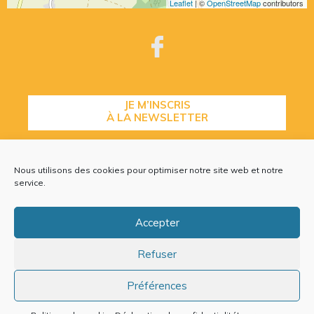
Leaflet
| ©
OpenStreetMap
contributors
JE M’INSCRIS
À LA NEWSLETTER
Nous utilisons des cookies pour optimiser notre site web et notre
CONTACTEZ-NOUS
service.
Accepter
Refuser
Plan du site
Mentions légales
Politique de cookies (EU)
Préférences