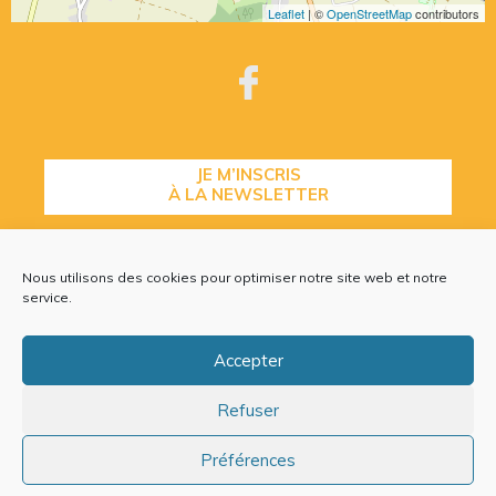
Leaflet
| ©
OpenStreetMap
contributors
JE M’INSCRIS
À LA NEWSLETTER
Nous utilisons des cookies pour optimiser notre site web et notre
CONTACTEZ-NOUS
service.
Accepter
Refuser
Plan du site
Mentions légales
Politique de cookies (EU)
Préférences