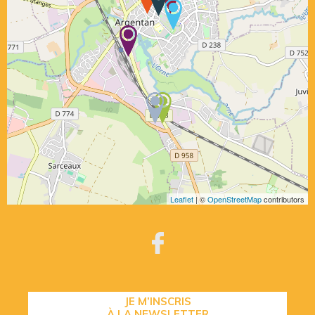
Leaflet
| ©
OpenStreetMap
contributors
JE M’INSCRIS
À LA NEWSLETTER