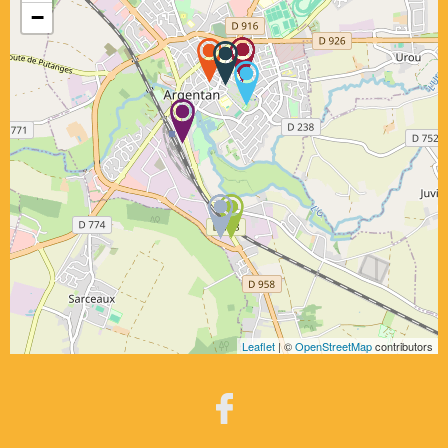
−
Leaflet
| ©
OpenStreetMap
contributors