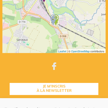
Leaflet
| ©
OpenStreetMap
contributors
JE M’INSCRIS
À LA NEWSLETTER