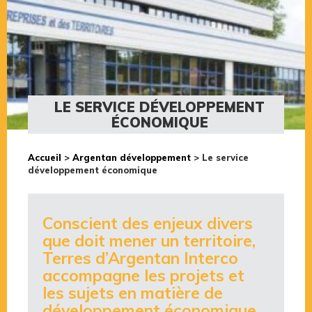
LE SERVICE DÉVELOPPEMENT
ÉCONOMIQUE
Accueil
>
Argentan développement
>
Le service
développement économique
Conscient des enjeux divers
que doit mener un territoire,
Terres d’Argentan Interco
accompagne les projets et
les sujets en matière de
développement économique