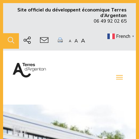
Site officiel du développent économique Terres
d’Argentan
06 49 92 02 65
French
▼
A
A
A
Toggle
navigati