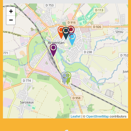
+
−
Leaflet
| ©
OpenStreetMap
contributors