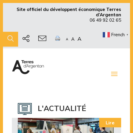
Site officiel du développent économique Terres
d’Argentan
06 49 92 02 65
French
▼
A
A
A
Toggle
navigati
L'ACTUALITÉ
Lire