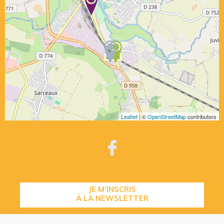
Leaflet
| ©
OpenStreetMap
contributors
JE M’INSCRIS
À LA NEWSLETTER