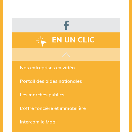
EN UN CLIC
Les aides disponibles
Nos entreprises en vidéo
Portail des aides nationales
Les marchés publics
L’offre foncière et immobilière
Intercom le Mag’