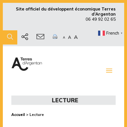
Site officiel du développent économique Terres
d’Argentan
06 49 92 02 65
French
▼
A
A
A
Toggle
navigati
LECTURE
Accueil
>
Lecture