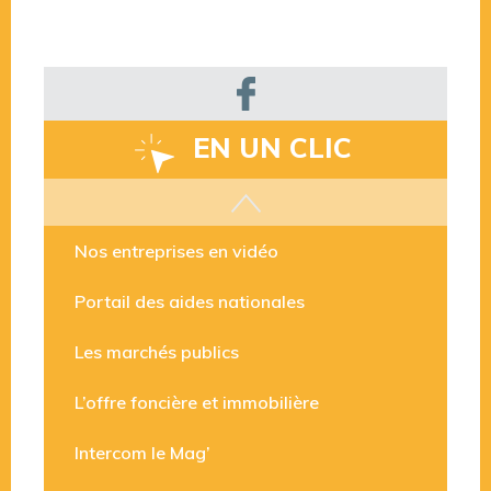
EN UN CLIC
Les aides disponibles
Nos entreprises en vidéo
Portail des aides nationales
Les marchés publics
L’offre foncière et immobilière
Intercom le Mag’