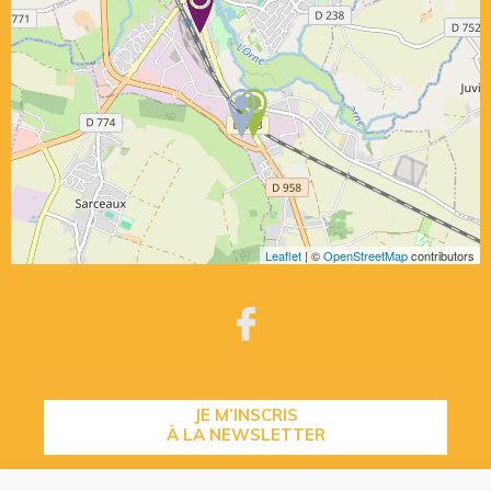
Leaflet
| ©
OpenStreetMap
contributors
JE M’INSCRIS
À LA NEWSLETTER