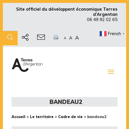
Site officiel du développent économique Terres
d’Argentan
06 49 92 02 65
French
▼
A
A
A
Toggle
navigati
BANDEAU2
Accueil
>
Le territoire
>
Cadre de vie
>
bandeau2