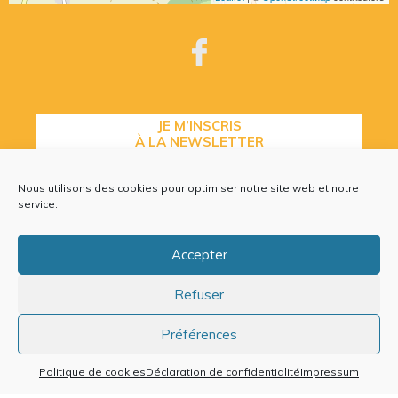
JE M’INSCRIS
À LA NEWSLETTER
Nous utilisons des cookies pour optimiser notre site web et notre
service.
CONTACTEZ-NOUS
Accepter
Refuser
Plan du site
Mentions légales
Préférences
Politique de cookies (EU)
Politique de cookies
Déclaration de confidentialité
Impressum