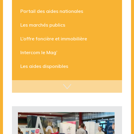
Nos entreprises en vidéo
Portail des aides nationales
Les marchés publics
L’offre foncière et immobilière
Intercom le Mag’