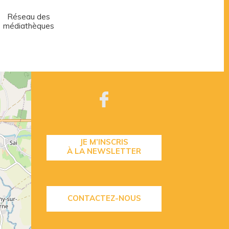
Réseau des
Centre aquatique
médiathèques
JE M’INSCRIS
À LA NEWSLETTER
CONTACTEZ-NOUS