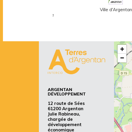
Musée Fernand
Ville d'Argentan
Léger - André Mare
+
−
ARGENTAN
DÉVELOPPEMENT
12 route de Sées
61200 Argentan
Julie Rabineau,
chargée de
développement
économique