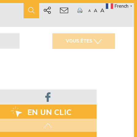
French
▼
A
A
A
VOUS ÊTES
EN UN CLIC
Les aides disponibles