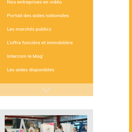
Nos entreprises en vidéo
Portail des aides nationales
Les marchés publics
L’offre foncière et immobilière
Intercom le Mag’