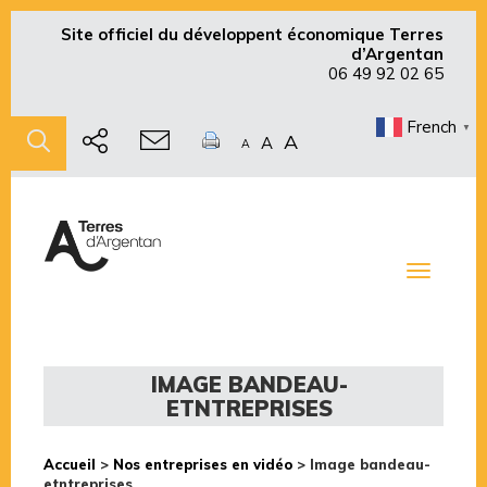
Site officiel du développent économique Terres
d’Argentan
06 49 92 02 65
French
▼
A
A
A
Toggle
navigati
IMAGE BANDEAU-
ETNTREPRISES
Accueil
>
Nos entreprises en vidéo
>
Image bandeau-
etntreprises