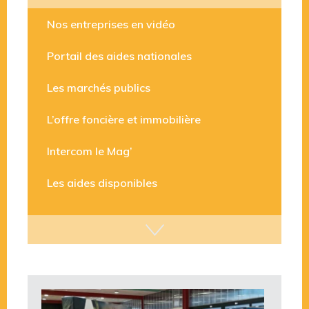
Les aides disponibles
Nos entreprises en vidéo
Portail des aides nationales
Les marchés publics
L’offre foncière et immobilière
Intercom le Mag’