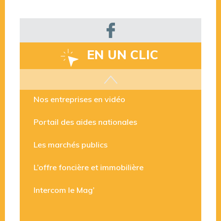
EN UN CLIC
Les aides disponibles
Nos entreprises en vidéo
Portail des aides nationales
Les marchés publics
L’offre foncière et immobilière
Intercom le Mag’