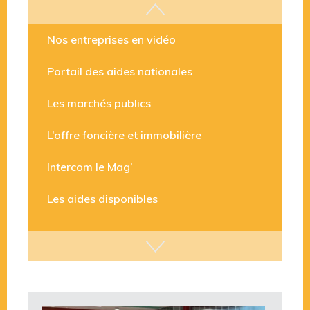
Les aides disponibles
Nos entreprises en vidéo
Portail des aides nationales
Les marchés publics
L’offre foncière et immobilière
Intercom le Mag’