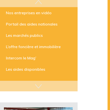
Les aides disponibles
Nos entreprises en vidéo
Portail des aides nationales
Les marchés publics
L’offre foncière et immobilière
Intercom le Mag’