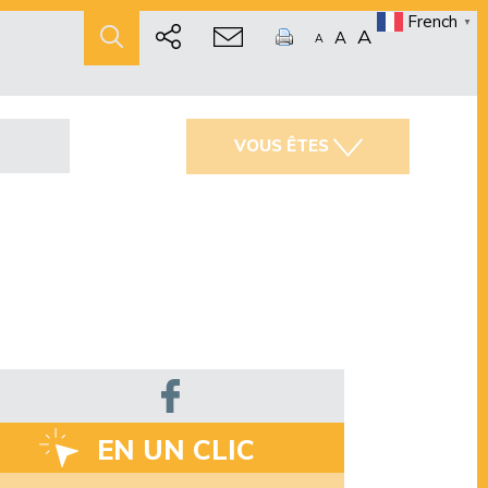
French
▼
A
A
A
VOUS ÊTES
EN UN CLIC