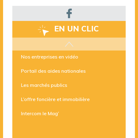
EN UN CLIC
Les aides disponibles
Nos entreprises en vidéo
Portail des aides nationales
Les marchés publics
L’offre foncière et immobilière
Intercom le Mag’