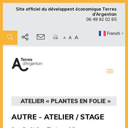
Site officiel du développent économique Terres
d’Argentan
06 49 92 02 65
French
▼
A
A
A
Toggle
navigati
ATELIER « PLANTES EN FOLIE »
AUTRE
-
ATELIER / STAGE