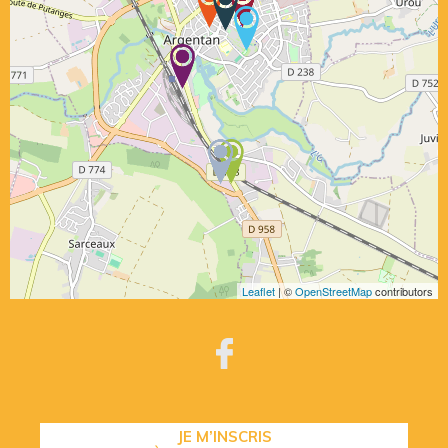
Leaflet
| ©
OpenStreetMap
contributors
JE M’INSCRIS