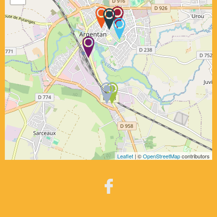
Leaflet
| ©
OpenStreetMap
contributors