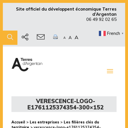
Site officiel du développent économique Terres
d’Argentan
06 49 92 02 65
French
▼
A
A
A
Toggle
navigati
VERESCENCE-LOGO-
E1761125374354-300×152
Accueil
>
Les entreprises
>
Les filières clés du
territoire
>
verescence-logo-e1761125374354-