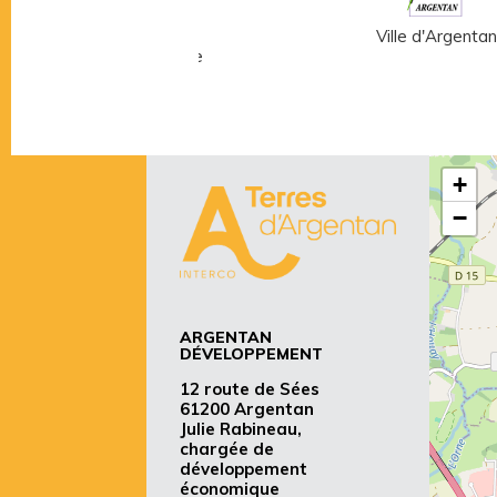
Musée Fernand
Ville d'Argentan
Léger - André Mare
+
−
ARGENTAN
DÉVELOPPEMENT
12 route de Sées
61200 Argentan
Julie Rabineau,
chargée de
développement
économique