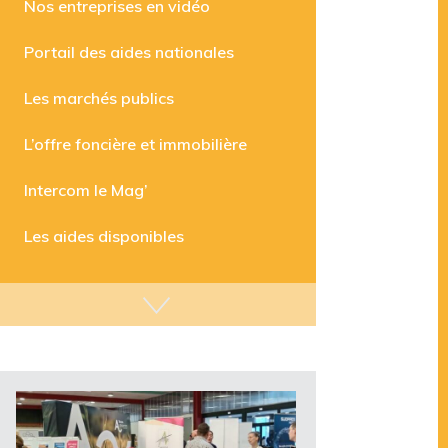
Nos entreprises en vidéo
Portail des aides nationales
Les marchés publics
L’offre foncière et immobilière
Intercom le Mag’