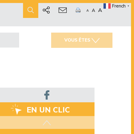
French
▼
A
A
A
VOUS ÊTES
EN UN CLIC
Les aides disponibles