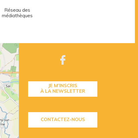
Réseau des
Centre aquatique
médiathèques
JE M’INSCRIS
À LA NEWSLETTER
CONTACTEZ-NOUS