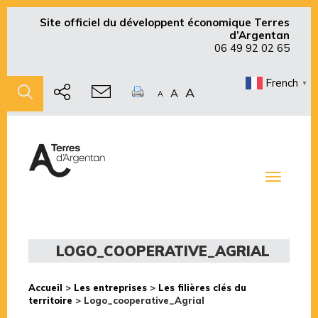
Site officiel du développent économique Terres
d’Argentan
06 49 92 02 65
French
▼
A
A
A
Toggle
navigati
LOGO_COOPERATIVE_AGRIAL
Accueil
>
Les entreprises
>
Les filières clés du
territoire
>
Logo_cooperative_Agrial