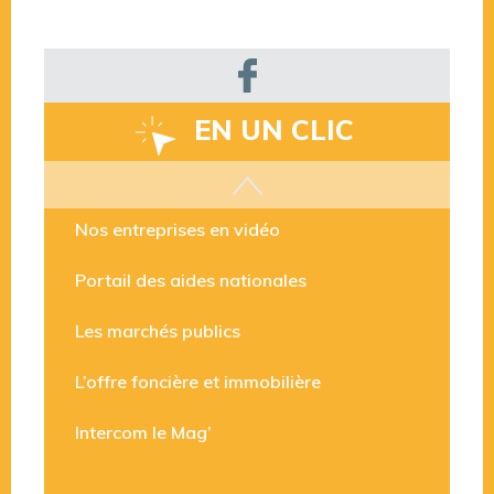
EN UN CLIC
Les aides disponibles
Nos entreprises en vidéo
Portail des aides nationales
Les marchés publics
L’offre foncière et immobilière
Intercom le Mag’