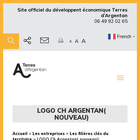
Site officiel du développent économique Terres
d’Argentan
06 49 92 02 65
French
▼
A
A
A
Toggle
navigati
LOGO CH ARGENTAN(
NOUVEAU)
Accueil
>
Les entreprises
>
Les filières clés du
territoire
>
LOGO Ch Argentan( nouveau)