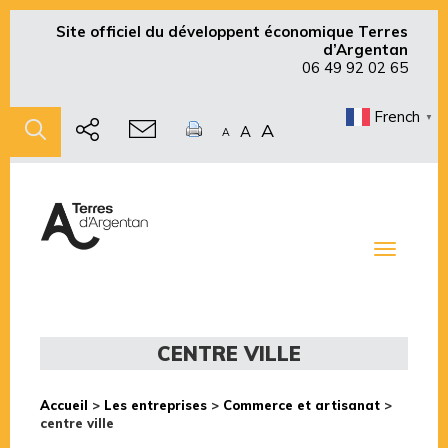
Site officiel du développent économique Terres
d’Argentan
06 49 92 02 65
French
▼
A
A
A
Toggle
navigati
CENTRE VILLE
Accueil
>
Les entreprises
>
Commerce et artisanat
>
centre ville