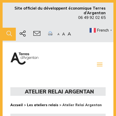
Site officiel du développent économique Terres
d’Argentan
06 49 92 02 65
French
▼
A
A
A
Toggle
navigati
ATELIER RELAI ARGENTAN
Accueil
>
Les ateliers relais
>
Atelier Relai Argentan