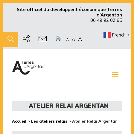
Site officiel du développent économique Terres
d’Argentan
06 49 92 02 65
French
▼
A
A
A
Toggle
navigati
ATELIER RELAI ARGENTAN
Accueil
>
Les ateliers relais
>
Atelier Relai Argentan