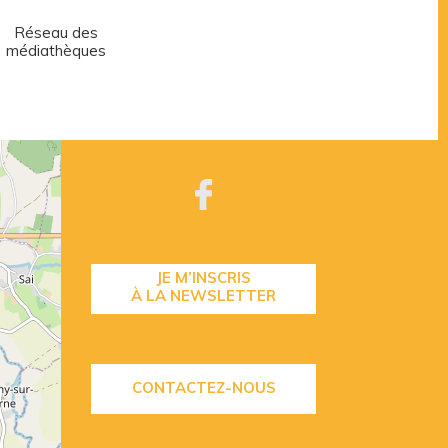
Réseau des
Centre aquatique
médiathèques
JE M’INSCRIS
À LA NEWSLETTER
CONTACTEZ-NOUS