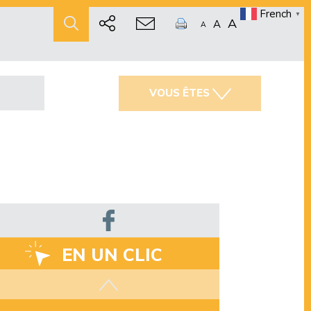
French
▼
A
A
A
VOUS ÊTES
EN UN CLIC
Les aides disponibles