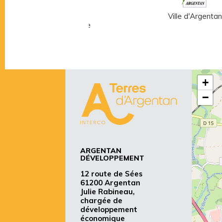
Musée Fernand
Ville d'Argentan
Léger - André Mare
+
−
ARGENTAN
DÉVELOPPEMENT
12 route de Sées
61200 Argentan
Julie Rabineau,
chargée de
développement
économique