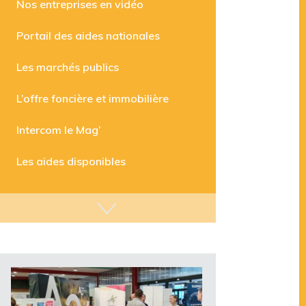
Nos entreprises en vidéo
Portail des aides nationales
Les marchés publics
L’offre foncière et immobilière
Intercom le Mag’