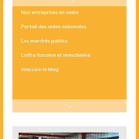
Les aides disponibles
Nos entreprises en vidéo
Portail des aides nationales
Les marchés publics
L’offre foncière et immobilière
Intercom le Mag’