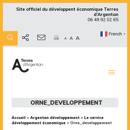
Site officiel du développent économique Terres
d’Argentan
06 49 92 02 65
French
▼
A
A
A
Toggle
navigati
ORNE_DEVELOPPEMENT
Accueil
>
Argentan développement
>
Le service
développement économique
>
Orne_developpement