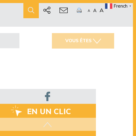
French
▼
A
A
A
VOUS ÊTES
EN UN CLIC
Les aides disponibles