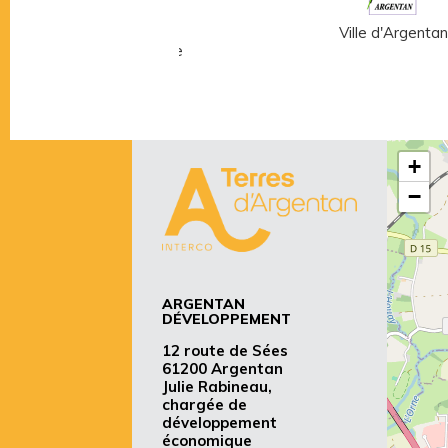
Musée Fernand
Ville d'Argentan
Léger - André Mare
+
−
ARGENTAN
DÉVELOPPEMENT
12 route de Sées
61200 Argentan
Julie Rabineau,
chargée de
développement
économique