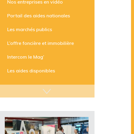
Nos entreprises en vidéo
Portail des aides nationales
Les marchés publics
L’offre foncière et immobilière
Intercom le Mag’