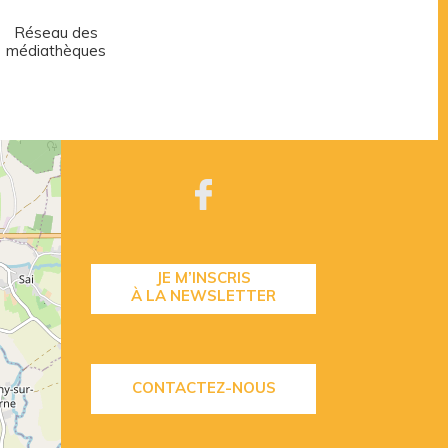
Réseau des
Centre aquatique
médiathèques
JE M’INSCRIS
À LA NEWSLETTER
CONTACTEZ-NOUS