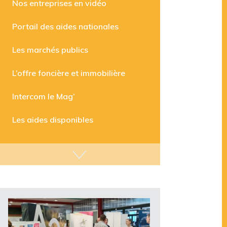
Nos entreprises en vidéo
Portail des aides nationales
Les marchés publics
L’offre foncière et immobilière
Intercom le Mag’