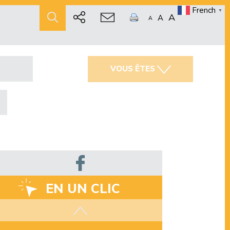
French
▼
A
A
A
VOUS ÊTES
EN UN CLIC
Les aides disponibles