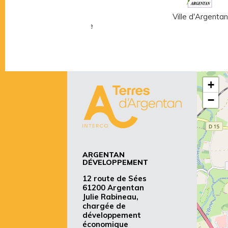
Musée Fernand
Ville d'Argentan
Léger - André Mare
+
−
ARGENTAN
DÉVELOPPEMENT
12 route de Sées
61200 Argentan
Julie Rabineau,
chargée de
développement
économique