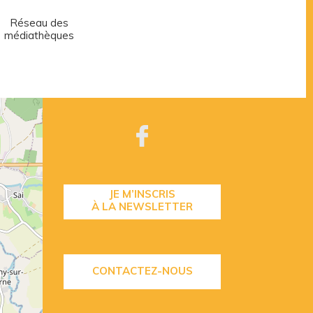
Réseau des
Centre aquatique
médiathèques
JE M’INSCRIS
À LA NEWSLETTER
CONTACTEZ-NOUS