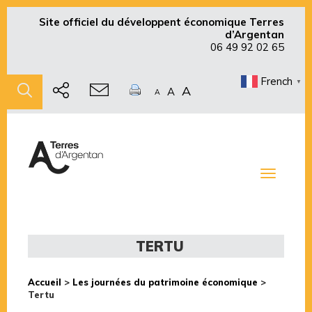
Site officiel du développent économique Terres
d’Argentan
06 49 92 02 65
French
▼
A
A
A
Toggle
navigati
TERTU
Accueil
>
Les journées du patrimoine économique
>
Tertu