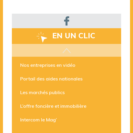
EN UN CLIC
Les aides disponibles
Nos entreprises en vidéo
Portail des aides nationales
Les marchés publics
L’offre foncière et immobilière
Intercom le Mag’