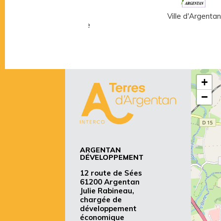
Musée Fernand
Ville d'Argentan
Léger - André Mare
+
−
ARGENTAN
DÉVELOPPEMENT
12 route de Sées
61200 Argentan
Julie Rabineau,
chargée de
développement
économique