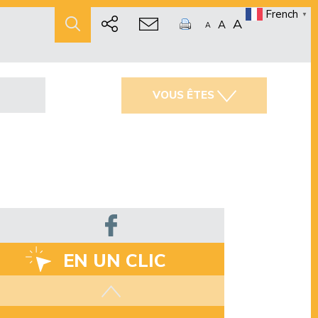
French
▼
A
A
A
VOUS ÊTES
EN UN CLIC
Les aides disponibles