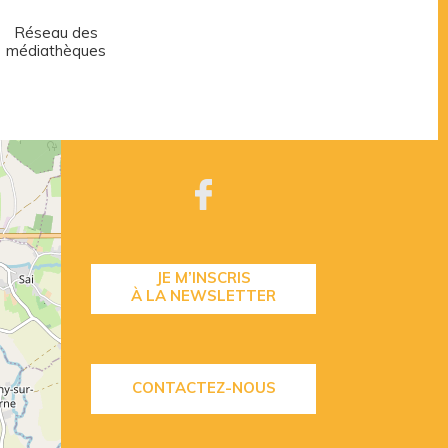
Réseau des
Centre aquatique
médiathèques
JE M’INSCRIS
À LA NEWSLETTER
CONTACTEZ-NOUS