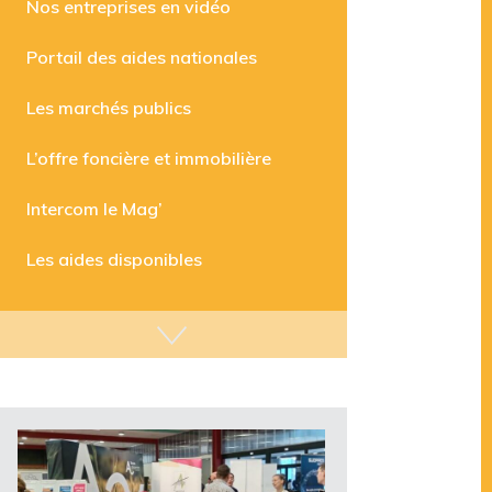
Nos entreprises en vidéo
Portail des aides nationales
Les marchés publics
L’offre foncière et immobilière
Intercom le Mag’