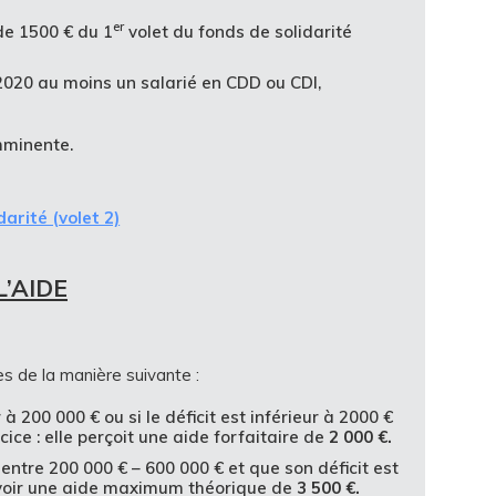
er
 de 1500 € du 1
volet du fonds de solidarité
020 au moins un salarié en CDD ou CDI,
mminente.
arité (volet 2)
’AIDE
es de la manière suivante :
r à 200 000 € ou si le déficit est inférieur à 2000 €
cice : elle perçoit une aide forfaitaire de
2 000 €.
 entre 200 000 € – 600 000 € et que son déficit est
cevoir une aide maximum théorique de
3 500 €.