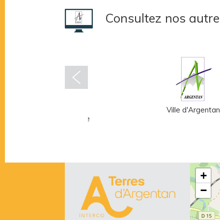
Consultez nos autre
Musée Fernand
Ville d'Argentan
Léger - André Mare
+
−