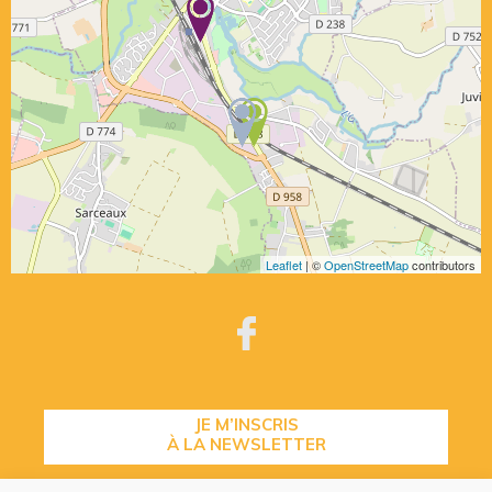
Leaflet
| ©
OpenStreetMap
contributors
JE M’INSCRIS
À LA NEWSLETTER