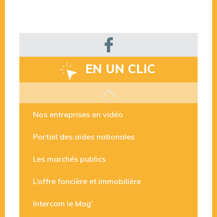
EN UN CLIC
Les aides disponibles
Nos entreprises en vidéo
Portail des aides nationales
Les marchés publics
L’offre foncière et immobilière
Intercom le Mag’