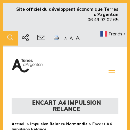
Site officiel du développent économique Terres
d’Argentan
06 49 92 02 65
French
▼
A
A
A
Toggle
navigati
ENCART A4 IMPULSION
RELANCE
Accueil
>
Impulsion Relance Normandie
>
Encart A4
Impulsion Relance