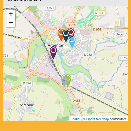
+
−
Leaflet
| ©
OpenStreetMap
contributors