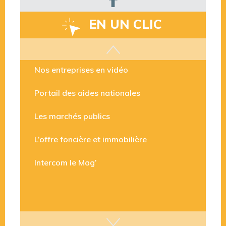
EN UN CLIC
Les aides disponibles
Nos entreprises en vidéo
Portail des aides nationales
Les marchés publics
L’offre foncière et immobilière
Intercom le Mag’