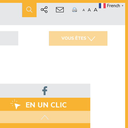
French
▼
A
A
A
VOUS ÊTES
EN UN CLIC
Les aides disponibles