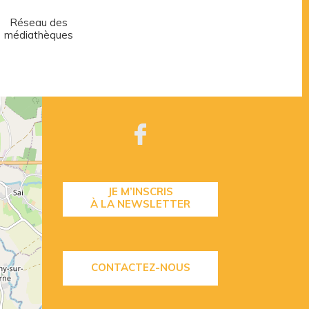
Réseau des
Centre aquatique
médiathèques
JE M’INSCRIS
À LA NEWSLETTER
CONTACTEZ-NOUS