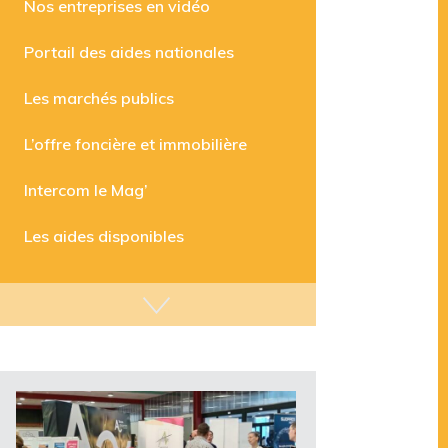
Nos entreprises en vidéo
Portail des aides nationales
Les marchés publics
L’offre foncière et immobilière
Intercom le Mag’