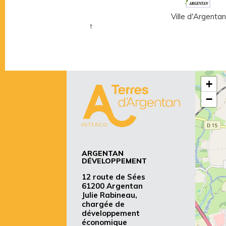
Musée Fernand
Ville d'Argentan
Léger - André Mare
+
−
ARGENTAN
DÉVELOPPEMENT
12 route de Sées
61200 Argentan
Julie Rabineau,
chargée de
développement
économique