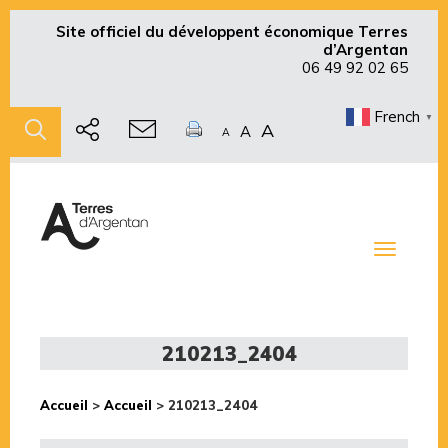
Site officiel du développent économique Terres
d’Argentan
06 49 92 02 65
French
▼
A
A
A
Toggle
navigati
210213_2404
Accueil
>
Accueil
>
210213_2404