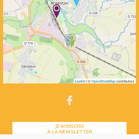
Leaflet
| ©
OpenStreetMap
contributors
JE M’INSCRIS
À LA NEWSLETTER