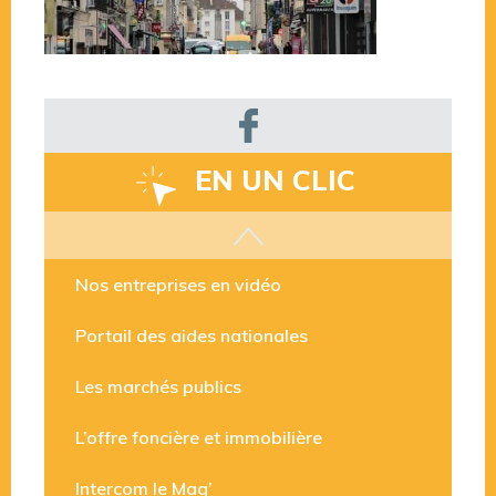
EN UN CLIC
Les aides disponibles
Nos entreprises en vidéo
Portail des aides nationales
Les marchés publics
L’offre foncière et immobilière