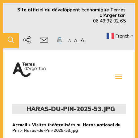
Site officiel du développent économique Terres
d’Argentan
06 49 92 02 65
French
▼
A
A
A
Toggle
navigati
HARAS-DU-PIN-2025-53.JPG
Accueil
>
Visites théâtralisées au Haras national du
Pin
>
Haras-du-Pin-2025-53.jpg