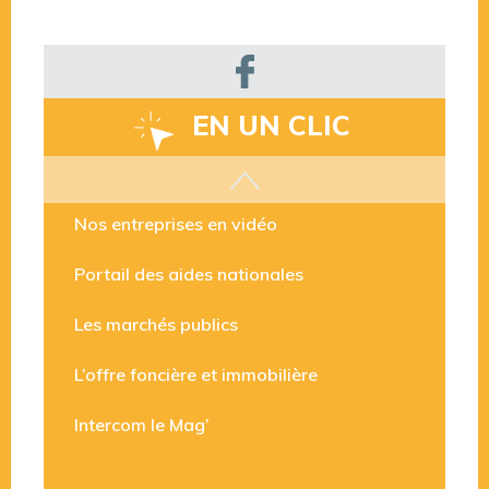
EN UN CLIC
Les aides disponibles
Nos entreprises en vidéo
Portail des aides nationales
Les marchés publics
L’offre foncière et immobilière
Intercom le Mag’