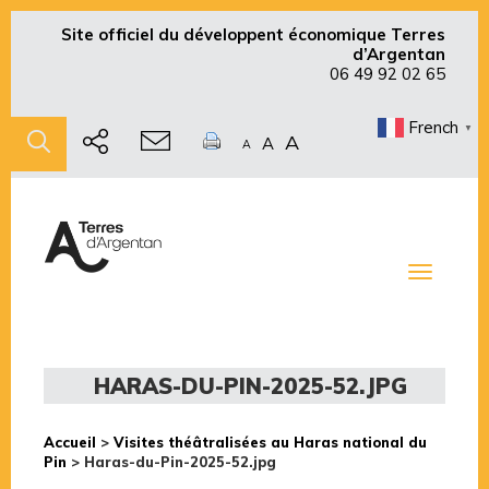
Site officiel du développent économique Terres
d’Argentan
06 49 92 02 65
French
▼
A
A
A
Toggle
navigati
HARAS-DU-PIN-2025-52.JPG
Accueil
>
Visites théâtralisées au Haras national du
Pin
>
Haras-du-Pin-2025-52.jpg