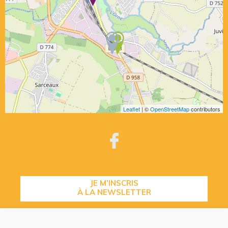
Leaflet
| ©
OpenStreetMap
contributors
JE M’INSCRIS
À LA NEWSLETTER