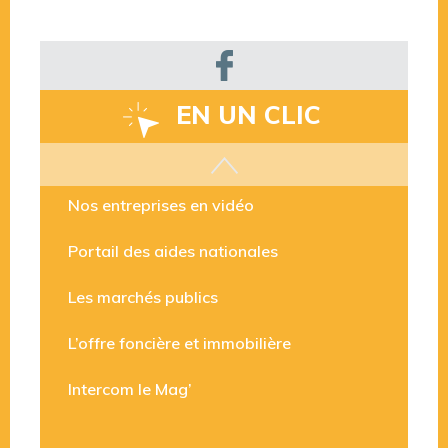
EN UN CLIC
Les aides disponibles
Nos entreprises en vidéo
Portail des aides nationales
Les marchés publics
L’offre foncière et immobilière
Intercom le Mag’