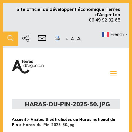
Site officiel du développent économique Terres
d’Argentan
06 49 92 02 65
French
▼
A
A
A
Toggle
navigati
HARAS-DU-PIN-2025-50.JPG
Accueil
>
Visites théâtralisées au Haras national du
Pin
>
Haras-du-Pin-2025-50.jpg