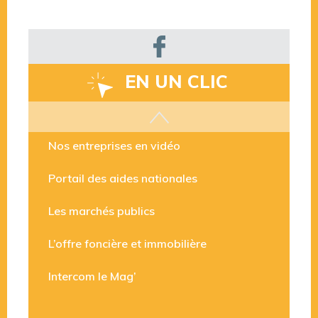
EN UN CLIC
Les aides disponibles
Nos entreprises en vidéo
Portail des aides nationales
Les marchés publics
L’offre foncière et immobilière
Intercom le Mag’