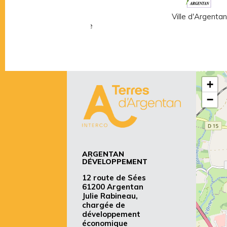
Musée Fernand
Ville d'Argentan
Léger - André Mare
+
−
ARGENTAN
DÉVELOPPEMENT
12 route de Sées
61200 Argentan
Julie Rabineau,
chargée de
développement
économique