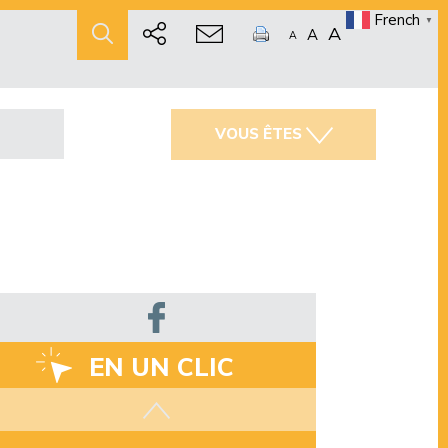
French
▼
A
A
A
VOUS ÊTES
EN UN CLIC
Les aides disponibles