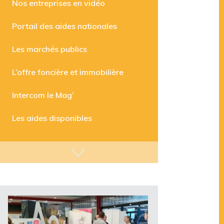
Nos entreprises en vidéo
Portail des aides nationales
Les marchés publics
L’offre foncière et immobilière
Intercom le Mag’