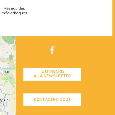
Réseau des
Centre aquatique
médiathèques
JE M’INSCRIS
À LA NEWSLETTER
CONTACTEZ-NOUS