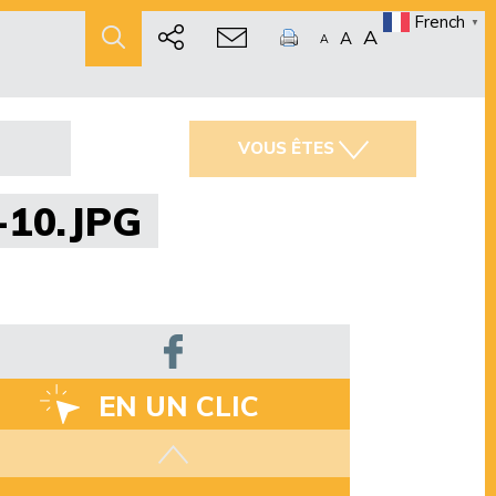
French
▼
A
A
A
VOUS ÊTES
-10.JPG
EN UN CLIC
Les aides disponibles