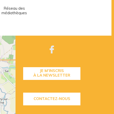
Réseau des
Centre aquatique
médiathèques
JE M’INSCRIS
À LA NEWSLETTER
CONTACTEZ-NOUS