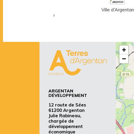
Musée Fernand
Ville d'Argentan
Léger - André Mare
+
−
ARGENTAN
DÉVELOPPEMENT
12 route de Sées
61200 Argentan
Julie Rabineau,
chargée de
développement
économique