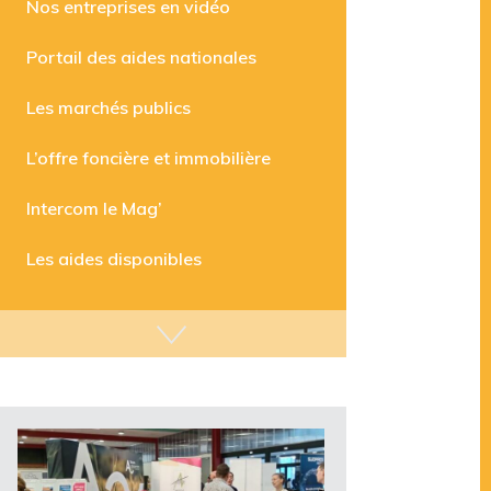
Nos entreprises en vidéo
Portail des aides nationales
Les marchés publics
L’offre foncière et immobilière
Intercom le Mag’