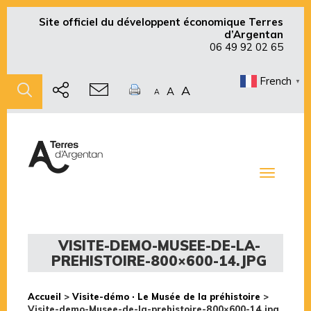
Site officiel du développent économique Terres
d’Argentan
06 49 92 02 65
French
▼
A
A
A
Toggle
navigati
VISITE-DEMO-MUSEE-DE-LA-
PREHISTOIRE-800×600-14.JPG
Accueil
>
Visite-démo · Le Musée de la préhistoire
>
Visite-demo-Musee-de-la-prehistoire-800×600-14.jpg