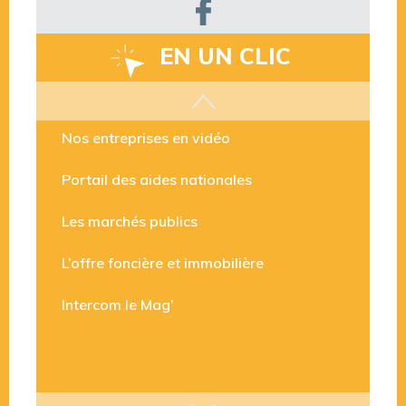
EN UN CLIC
Les aides disponibles
Nos entreprises en vidéo
Portail des aides nationales
Les marchés publics
L’offre foncière et immobilière
Intercom le Mag’