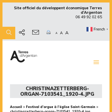
Site officiel du développent économique Terres
d’Argentan
06 49 92 02 65
French
▼
A
A
A
Toggle
navigati
CHRISTINAZETTERBERG-
ORGAN-7103541_1920-4.JPG
Accueil
>
Festival d’orgue à l’église Saint-Germain
>
christinazetterberg-organ-7103541_1920-4.jpg