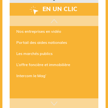
EN UN CLIC
Les aides disponibles
Nos entreprises en vidéo
Portail des aides nationales
Les marchés publics
L’offre foncière et immobilière
Intercom le Mag’