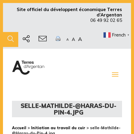
Site officiel du développent économique Terres
d’Argentan
06 49 92 02 65
French
▼
A
A
A
Toggle
navigati
SELLE-MATHILDE-@HARAS-DU-
PIN-4.JPG
Accueil
>
Initiation au travail du cuir
>
selle-Mathilde-
@Haras-du-Pin-4.jpg