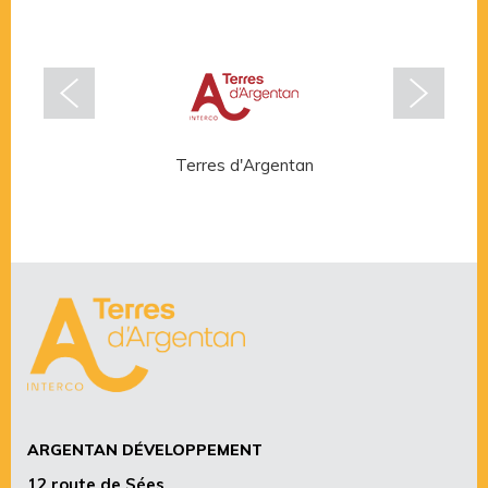
Terres d'Argentan
Rése
ARGENTAN DÉVELOPPEMENT
12 route de Sées