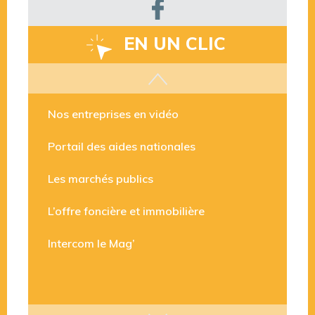
EN UN CLIC
Les aides disponibles
Nos entreprises en vidéo
Portail des aides nationales
Les marchés publics
L’offre foncière et immobilière
Intercom le Mag’