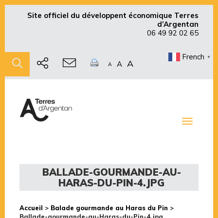
Site officiel du développent économique Terres
d’Argentan
06 49 92 02 65
French
▼
A
A
A
Toggle
navigati
BALLADE-GOURMANDE-AU-
HARAS-DU-PIN-4.JPG
Accueil
>
Balade gourmande au Haras du Pin
>
Ballade-gourmande-au-Haras-du-Pin-4.jpg