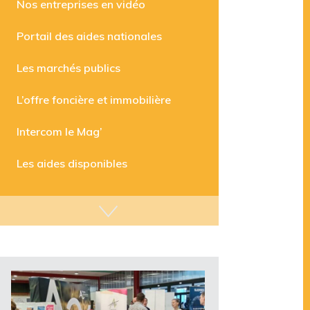
Nos entreprises en vidéo
Portail des aides nationales
Les marchés publics
L’offre foncière et immobilière
Intercom le Mag’