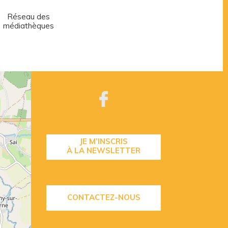
Réseau des
Centre aquatique
médiathèques
JE M’INSCRIS
À LA NEWSLETTER
CONTACTEZ-NOUS