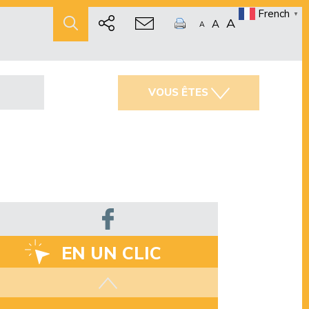
French
▼
A
A
A
VOUS ÊTES
EN UN CLIC
Les aides disponibles