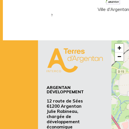
Musée Fernand
Ville d'Argentan
Léger - André Mare
+
−
ARGENTAN
DÉVELOPPEMENT
12 route de Sées
61200 Argentan
Julie Rabineau,
chargée de
développement
économique