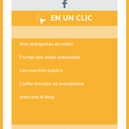
EN UN CLIC
Les aides disponibles
Nos entreprises en vidéo
Portail des aides nationales
Les marchés publics
L’offre foncière et immobilière
Intercom le Mag’