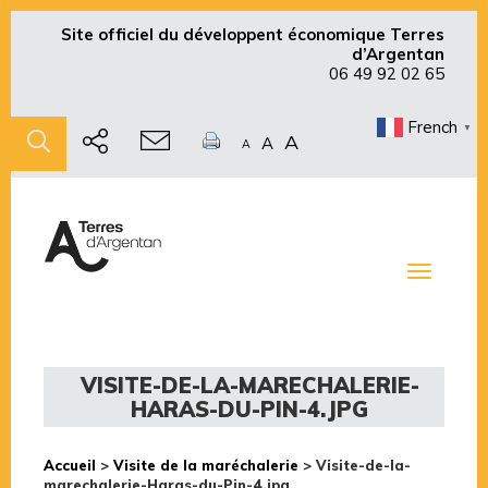
Site officiel du développent économique Terres
d’Argentan
06 49 92 02 65
French
▼
A
A
A
Toggle
navigati
VISITE-DE-LA-MARECHALERIE-
HARAS-DU-PIN-4.JPG
Accueil
>
Visite de la maréchalerie
>
Visite-de-la-
marechalerie-Haras-du-Pin-4.jpg