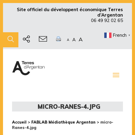
Site officiel du développent économique Terres
d’Argentan
06 49 92 02 65
French
▼
A
A
A
Toggle
navigati
MICRO-RANES-4.JPG
Accueil
>
FABLAB Médiathèque Argentan
>
micro-
Ranes-4.jpg